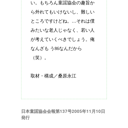
い。もちろん童謡協会の趣旨か
ら外れてもいけないし、難しい
ところですけどね。…それは僕
みたいな老人じゃなく、若い人
が考えていくべきでしょう。俺
なんざも う
86
なんだから
（笑）。
取材・構成／桑原永江
日本童謡協会会報第
137
号
2005
年
11
月
10
日
発行