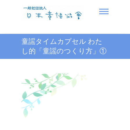
Skip
to
content
一般社団法人日本童謡協
童謡タイムカプセル わた
会
し的「童謡のつくり方」①