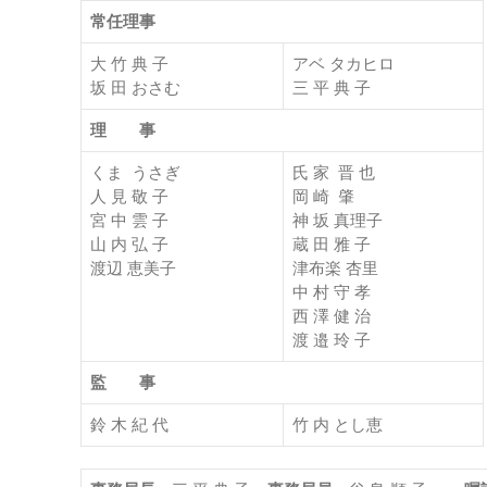
常任理事
大 竹 典 子
アベ タカヒロ
坂 田 おさむ
三 平 典 子
理 事
くま うさぎ
氏 家 晋 也
人 見 敬 子
岡 崎 肇
宮 中 雲 子
神 坂 真理子
山 内 弘 子
蔵 田 雅 子
渡辺 恵美子
津布楽 杏里
中 村 守 孝
西 澤 健 治
渡 邉 玲 子
監 事
鈴 木 紀 代
竹 内 とし恵