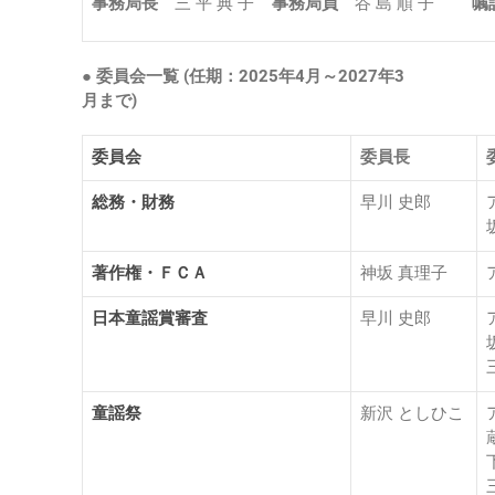
事務局長
三 平 典 子
事務局員
谷 島 順 子
嘱
● 委員会一覧 (任期：2025年4月～2027年3
月まで)
委員会
委員長
総務・財務
早川 史郎
著作権・ＦＣＡ
神坂 真理子
日本童謡賞審査
早川 史郎
童謡祭
新沢 としひこ