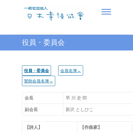
Skip
to
content
一般社団法人日本童謡協
役員・委員会
会
役員・委員会
会員名簿→
賛助会員名簿→
会長
早 川 史 郎
副会長
新沢 としひこ
【詩人】
【作曲家】