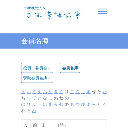
Skip
to
content
一般社団法人日本童謡協
会員名簿
会
役員・委員会→
会員名簿
賛助会員名簿→
あ
い
う
え
お
か
き
く
け
こ
さ
し
す
せ そ
た
ち
つ
て
と
な
に
ぬ ね
の
は
ひ
ふ
へ
ほ
ま
み
む
め
も
や
ゆ
よ
ら り る
れ ろ
わ
ま
前 山
（詩）