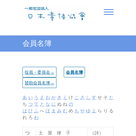
Skip
to
content
一般社団法人日本童謡協
会員名簿
会
役員・委員会→
会員名簿
賛助会員名簿→
あ
い
う
え
お
か
き
く
け
こ
さ
し
す
せ そ
た
ち
つ
て
と
な
に
ぬ ね
の
は
ひ
ふ
へ
ほ
ま
み
む
め
も
や
ゆ
よ
ら り る
れ ろ
わ
つ
土 屋 律 子
（詩）