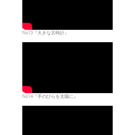
No13『大きな古時計』
No14『手のひらを太陽に』