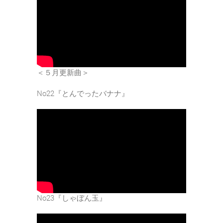
＜５月更新曲＞
No22『とんでったバナナ』
No23『しゃぼん玉』