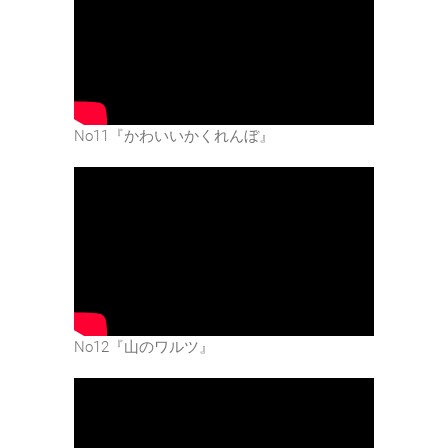
No11『かわいいかくれんぼ』
No12『山のワルツ』