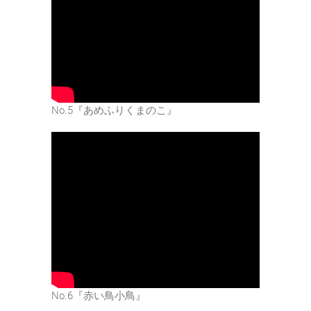
No.5『あめふりくまのこ』
No.6『赤い鳥小鳥』