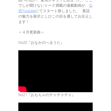
謡への想い、愛情がギュッと詰まった、ここ
でしか聞けないトーク満載の連載動画が、
公
式Youtube
にてスタート致しました。 童謡
の魅力を新沢としひこの目を通してお伝えし
ます！
＜４月更新曲＞
No20『おなかのへるうた』
No21『おもちゃのチャチャチャ』