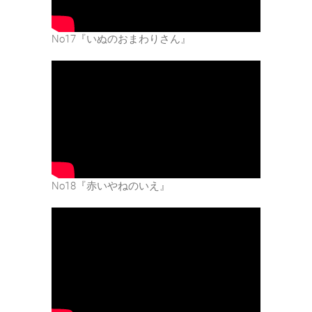
No17『いぬのおまわりさん』
No18『赤いやねのいえ』