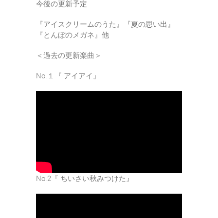
今後の更新予定
『アイスクリームのうた』『夏の思い出』
『とんぼのメガネ』他
＜過去の更新楽曲＞
No.１『 アイアイ』
No.2『 ちいさい秋みつけた』