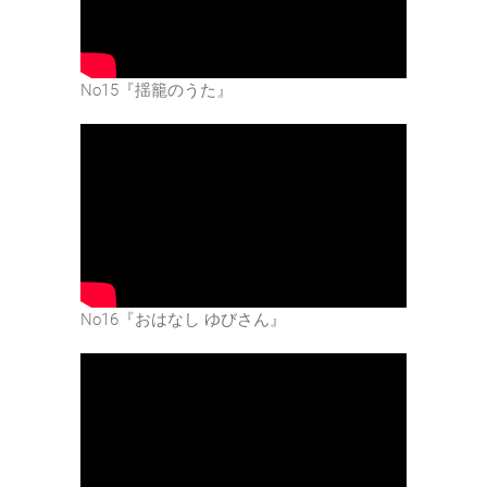
No15『揺籠のうた』
No16『おはなし ゆびさん』