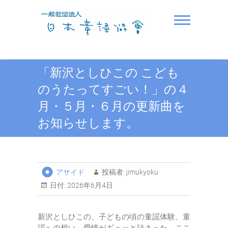
Skip
to
content
一般社団法人日本童謡協
「新沢としひこの こども
会
のうたってすごい！」の４
月・５月・６月の更新曲を
お知らせします。
アサイド
投稿者:
jimukyoku
日付:
2026年6月4日
新沢としひこの、子どもの頃の童謡体験、童