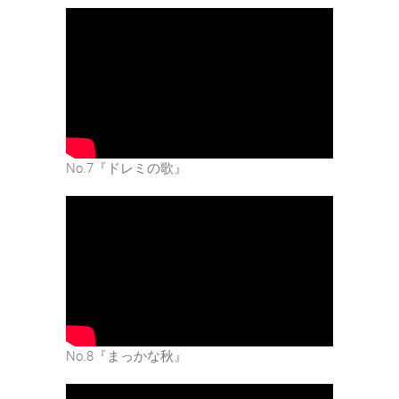
No.7『ドレミの歌』
No.8『まっかな秋』