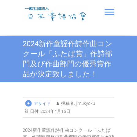
Skip
to
content
一般社団法人日本童謡協
2024新作童謡作詩作曲コン
会
クール「ふたば賞」作詩部
門及び作曲部門の優秀賞作
品が決定致しました！
アサイド
投稿者:
jimukyoku
日付:
2024年4月15日
2024新作童謡作詩作曲コンクール「ふたば