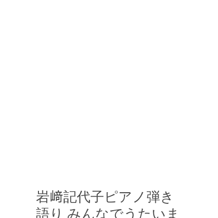
岩﨑記代子ピアノ弾き
語り みんなでうたいま