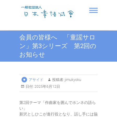
Skip
to
content
一般社団法人日本童謡協
会員の皆様へ 「童謡サロ
会
ン」第3シリーズ 第2回の
お知らせ
アサイド
投稿者:
jimukyoku
日付:
2025年6月12日
第2回テーマ「作曲家を囲んでホンネの語ら
い」
新沢としひこが進行役となり、話し手には協